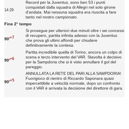
Record per la Juventus, sono ben 53 i punti
conquistati dalla squadra di Allegri nel solo girone
14:29
d'andata. Mai nessuna squadra era riuscita a fare
tanto nel nostro campionato.
Fine 2° tempo
Si prosegue per ulteriori due minuti oltre i sei concessi
di recupero, partita infinita adesso con la Juventus
+7
90'
che prova gli ultimi affondi per chiudere
definitivamente la contesa.
Partita incredibile quella di Torino, ancora un colpo di
scena e terzo intervento del VAR. Stavolta è decisivo
+6
90'
per la Sampdoria che si è visto annullare il gol del
pareggio.
ANNULLATA LA RETE DEL PARI ALLA SAMPDORIA!
Fuorigioco di rientro di Riccardo Saponara quasi
+5
90'
impercettibile a velocità normale, dopo un confronto
con il VAR è arrivata la decisione del direttore di gara.