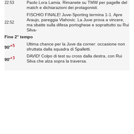
Paolo Lora Lamia. Rimanete su TMW per pagelle del
22:53
match e dichiarazioni dei protagonisti.
FISCHIO FINALE! Juve-Sporting termina 1-1. Apre
Araujo, pareggia Vlahovic. La Juve prova a vincere,
22:52
ma sbatte sulla difesa portoghese e soprattutto su Rui
Silva-
Fine 2° tempo
Ultima chance per la Juve da corner: occasione non
+5
90'
sfruttata dalla squadra di Spalletti.
DAVID! Colpo di test su cross dalla destra, con Rui
+3
90'
Silva che alza sopra la traversa.