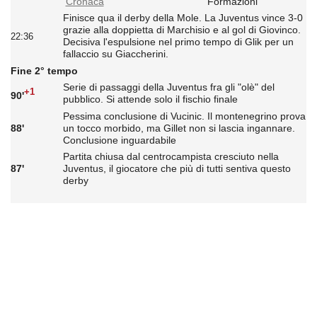
Cronaca
Formazioni
Finisce qua il derby della Mole. La Juventus vince 3-0
grazie alla doppietta di Marchisio e al gol di Giovinco.
22:36
Decisiva l'espulsione nel primo tempo di Glik per un
fallaccio su Giaccherini.
Fine 2° tempo
Serie di passaggi della Juventus fra gli "olè" del
+1
90'
pubblico. Si attende solo il fischio finale
Pessima conclusione di Vucinic. Il montenegrino prova
88'
un tocco morbido, ma Gillet non si lascia ingannare.
Conclusione inguardabile
Partita chiusa dal centrocampista cresciuto nella
87'
Juventus, il giocatore che più di tutti sentiva questo
derby