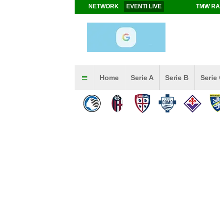
NETWORK
EVENTI LIVE
TMW RA
Home
Serie A
Serie B
Serie