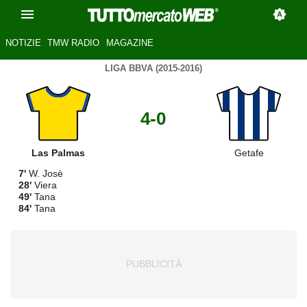
NOTIZIE
TMW RADIO
MAGAZINE
LIGA BBVA (2015-2016)
4-0
Las Palmas
Getafe
7'
W. Josè
28'
Viera
49'
Tana
84'
Tana