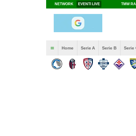
NETWORK
EVENTI LIVE
TMW RA
Home
Serie A
Serie B
Serie