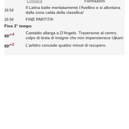
Cronaca
Formazioni
Il Latina batte meritatamente l'Avellino e si allontana
16:54
dalla zona calda della classifica!
FINE PARTITA!
16:54
Fine 2° tempo
Castaldo allarga a D'Angelo. Traversone al centro,
+4
90'
colpo di testa di Insigne che non impensierisce Ujkani.
+2
L'arbitro concede quattro minuti di recupero.
90'