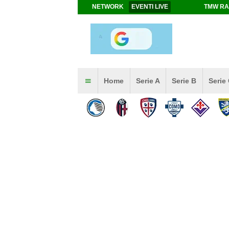
NETWORK
EVENTI LIVE
TMW RA
Home
Serie A
Serie B
Serie