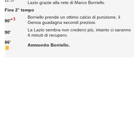
22:37
Lazio grazie alla rete di Marco Borriello.
Fine 2° tempo
Borriello prende un ottimo calcio di punizione, il
+3
90'
Genoa guadagna secondi preziosi.
La Lazio sembra non crederci più, intanto ci saranno
90'
4 minuti di recupero.
86'
Ammonito Borriello.