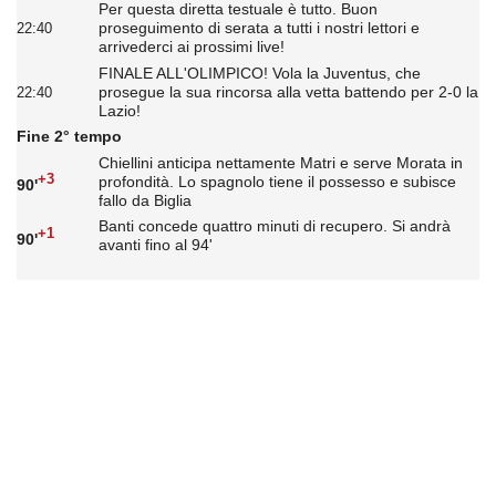
Per questa diretta testuale è tutto. Buon
proseguimento di serata a tutti i nostri lettori e
22:40
arrivederci ai prossimi live!
FINALE ALL'OLIMPICO! Vola la Juventus, che
prosegue la sua rincorsa alla vetta battendo per 2-0 la
22:40
Lazio!
Fine 2° tempo
Chiellini anticipa nettamente Matri e serve Morata in
+3
profondità. Lo spagnolo tiene il possesso e subisce
90'
fallo da Biglia
Banti concede quattro minuti di recupero. Si andrà
+1
90'
avanti fino al 94'