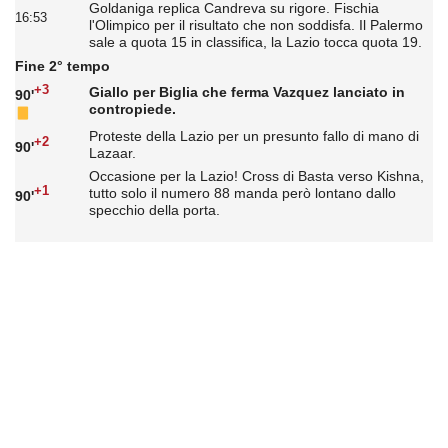
Goldaniga replica Candreva su rigore. Fischia
16:53
l'Olimpico per il risultato che non soddisfa. Il Palermo
sale a quota 15 in classifica, la Lazio tocca quota 19.
Fine 2° tempo
+3
Giallo per Biglia che ferma Vazquez lanciato in
90'
contropiede.
Proteste della Lazio per un presunto fallo di mano di
+2
90'
Lazaar.
Occasione per la Lazio! Cross di Basta verso Kishna,
+1
tutto solo il numero 88 manda però lontano dallo
90'
specchio della porta.