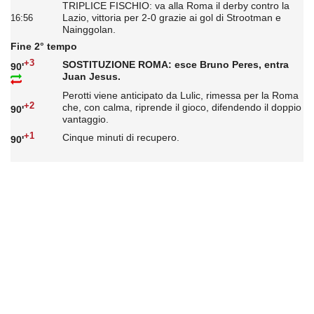
TRIPLICE FISCHIO: va alla Roma il derby contro la
Lazio, vittoria per 2-0 grazie ai gol di Strootman e
16:56
Nainggolan.
Fine 2° tempo
+3
SOSTITUZIONE ROMA: esce Bruno Peres, entra
90'
Juan Jesus.
Perotti viene anticipato da Lulic, rimessa per la Roma
+2
che, con calma, riprende il gioco, difendendo il doppio
90'
vantaggio.
+1
Cinque minuti di recupero.
90'