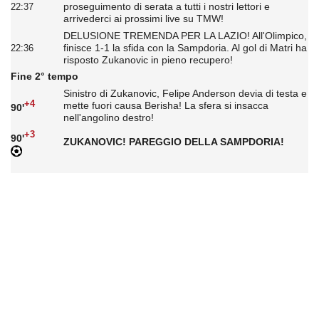
proseguimento di serata a tutti i nostri lettori e
22:37
arrivederci ai prossimi live su TMW!
DELUSIONE TREMENDA PER LA LAZIO! All'Olimpico,
finisce 1-1 la sfida con la Sampdoria. Al gol di Matri ha
22:36
risposto Zukanovic in pieno recupero!
Fine 2° tempo
Sinistro di Zukanovic, Felipe Anderson devia di testa e
+4
mette fuori causa Berisha! La sfera si insacca
90'
nell'angolino destro!
+3
90'
ZUKANOVIC! PAREGGIO DELLA SAMPDORIA!