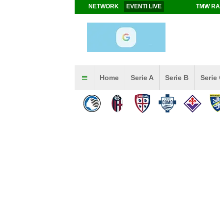
NETWORK
EVENTI LIVE
TMW RA
Home
Serie A
Serie B
Serie