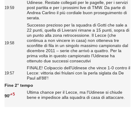
Udinese. Restate collegati per le pagelle, per i servizi
post partita e per i prossimi live di TMW. Da parte di
19:59
Andrea Carlino il più cordiale buon proseguimento di
serata.
Successo prezioso per la squadra di Gotti che sale a
22 punti, quella di Liverani rimane a 15 punti, sopra di
un punto alla zona retrocessione. Il Lecce (che
continua a non vincere in casa) non otteneva tre
19:58
sconfitte di fila in un singolo massimo campionato dal
dicembre 2011 – serie che arrivò a quattro. Per la
prima volta in questo campionato l’Udinese ha
ottenuto due successi consecutivi
FINALE! Colpaccio dell'Udinese che vince 1-0 contro il
Lecce: vittoria dei friulani con la perla siglata da De
19:57
Paul all'88'!
Fine 2° tempo
Ultima chance per il Lecce, ma l'Udinese si chiude
+5
90'
bene e impedisce alla squadra di casa di attaccare.