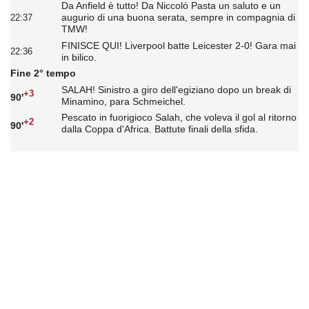
Da Anfield è tutto! Da Niccoló Pasta un saluto e un
augurio di una buona serata, sempre in compagnia di
22:37
TMW!
FINISCE QUI! Liverpool batte Leicester 2-0! Gara mai
22:36
in bilico.
Fine 2° tempo
SALAH! Sinistro a giro dell'egiziano dopo un break di
+3
90'
Minamino, para Schmeichel.
Pescato in fuorigioco Salah, che voleva il gol al ritorno
+2
90'
dalla Coppa d'Africa. Battute finali della sfida.