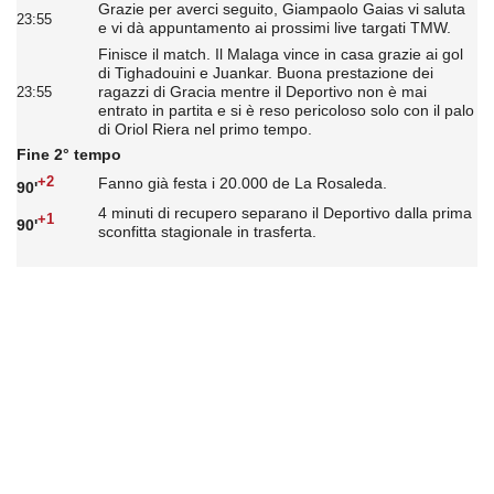
Grazie per averci seguito, Giampaolo Gaias vi saluta
23:55
e vi dà appuntamento ai prossimi live targati TMW.
Finisce il match. Il Malaga vince in casa grazie ai gol
di Tighadouini e Juankar. Buona prestazione dei
ragazzi di Gracia mentre il Deportivo non è mai
23:55
entrato in partita e si è reso pericoloso solo con il palo
di Oriol Riera nel primo tempo.
Fine 2° tempo
+2
Fanno già festa i 20.000 de La Rosaleda.
90'
4 minuti di recupero separano il Deportivo dalla prima
+1
90'
sconfitta stagionale in trasferta.