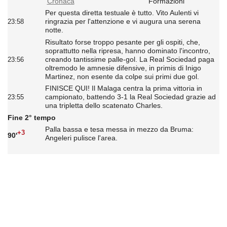
Cronaca
Formazioni
Per questa diretta testuale è tutto. Vito Aulenti vi
ringrazia per l'attenzione e vi augura una serena
23:58
notte.
Risultato forse troppo pesante per gli ospiti, che,
soprattutto nella ripresa, hanno dominato l'incontro,
creando tantissime palle-gol. La Real Sociedad paga
23:56
oltremodo le amnesie difensive, in primis di Inigo
Martinez, non esente da colpe sui primi due gol.
FINISCE QUI! Il Malaga centra la prima vittoria in
campionato, battendo 3-1 la Real Sociedad grazie ad
23:55
una tripletta dello scatenato Charles.
Fine 2° tempo
Palla bassa e tesa messa in mezzo da Bruma:
+3
90'
Angeleri pulisce l'area.