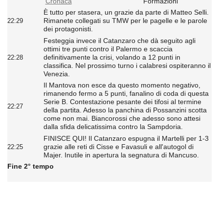
Cronaca
Formazioni
È tutto per stasera, un grazie da parte di Matteo Selli.
Rimanete collegati su TMW per le pagelle e le parole
22:29
dei protagonisti.
Festeggia invece il Catanzaro che dà seguito agli
ottimi tre punti contro il Palermo e scaccia
definitivamente la crisi, volando a 12 punti in
22:28
classifica. Nel prossimo turno i calabresi ospiteranno il
Venezia.
Il Mantova non esce da questo momento negativo,
rimanendo fermo a 5 punti, fanalino di coda di questa
Serie B. Contestazione pesante dei tifosi al termine
22:27
della partita. Adesso la panchina di Possanzini scotta
come non mai. Biancorossi che adesso sono attesi
dalla sfida delicatissima contro la Sampdoria.
FINISCE QUI! Il Catanzaro espugna il Martelli per 1-3
grazie alle reti di Cisse e Favasuli e all'autogol di
22:25
Majer. Inutile in apertura la segnatura di Mancuso.
Fine 2° tempo