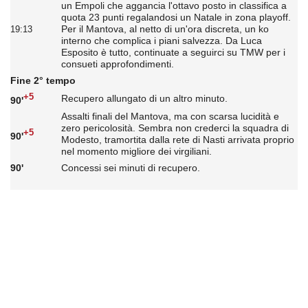
un Empoli che aggancia l'ottavo posto in classifica a
quota 23 punti regalandosi un Natale in zona playoff.
Per il Mantova, al netto di un'ora discreta, un ko
19:13
interno che complica i piani salvezza. Da Luca
Esposito è tutto, continuate a seguirci su TMW per i
consueti approfondimenti.
Fine 2° tempo
+5
Recupero allungato di un altro minuto.
90'
Assalti finali del Mantova, ma con scarsa lucidità e
zero pericolosità. Sembra non crederci la squadra di
+5
90'
Modesto, tramortita dalla rete di Nasti arrivata proprio
nel momento migliore dei virgiliani.
90'
Concessi sei minuti di recupero.