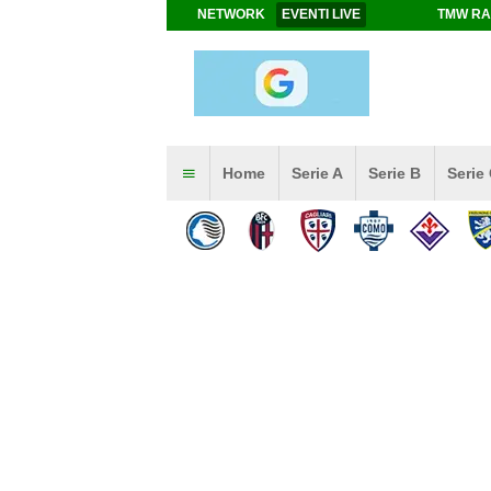
NETWORK
EVENTI LIVE
TMW RA
Home
Serie A
Serie B
Serie