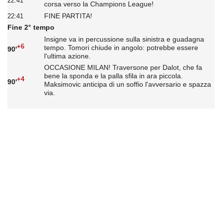
22:41
corsa verso la Champions League!
FINE PARTITA!
22:41
Fine 2° tempo
Insigne va in percussione sulla sinistra e guadagna
+6
tempo. Tomori chiude in angolo: potrebbe essere
90'
l'ultima azione.
OCCASIONE MILAN! Traversone per Dalot, che fa
bene la sponda e la palla sfila in ara piccola.
+4
90'
Maksimovic anticipa di un soffio l'avversario e spazza
via.