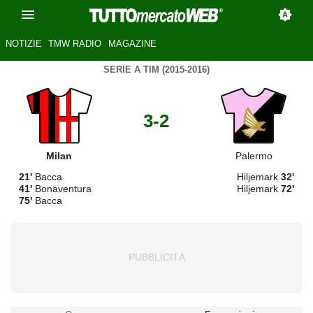
NOTIZIE
TMW RADIO
MAGAZINE
SERIE A TIM (2015-2016)
3-2
Milan
Palermo
21'
Bacca
Hiljemark
32'
41'
Bonaventura
Hiljemark
72'
75'
Bacca