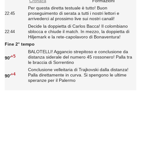
Cronaca
Formazioni
Per questa diretta testuale è tutto! Buon
proseguimento di serata a tutti i nostri lettori e
22:45
arrivederci al prossimo live sui nostri canali!
Decide la doppietta di Carlos Bacca! Il colombiano
sblocca e chiude il match. In mezzo, la doppietta di
22:44
Hiljemark e la rete-capolavoro di Bonaventura!
Fine 2° tempo
BALOTELLI! Aggancio strepitoso e conclusione da
+5
distanza siderale del numero 45 rossonero! Palla tra
90'
le braccia di Sorrentino
Conclusione velleitaria di Trajkovski dalla distanza!
+4
Palla direttamente in curva. Si spengono le ultime
90'
speranze per il Palermo