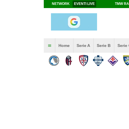
NETWORK
EVENTI LIVE
TMW RA
Home
Serie A
Serie B
Serie