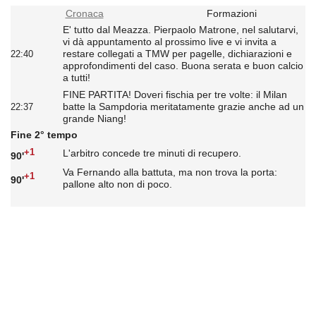
Cronaca
Formazioni
E' tutto dal Meazza. Pierpaolo Matrone, nel salutarvi,
vi dà appuntamento al prossimo live e vi invita a
restare collegati a TMW per pagelle, dichiarazioni e
22:40
approfondimenti del caso. Buona serata e buon calcio
a tutti!
FINE PARTITA! Doveri fischia per tre volte: il Milan
batte la Sampdoria meritatamente grazie anche ad un
22:37
grande Niang!
Fine 2° tempo
+1
L'arbitro concede tre minuti di recupero.
90'
Va Fernando alla battuta, ma non trova la porta:
+1
90'
pallone alto non di poco.