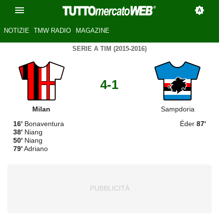
NOTIZIE
TMW RADIO
MAGAZINE
SERIE A TIM (2015-2016)
4-1
Milan
Sampdoria
16'
Bonaventura
Éder
87'
38'
Niang
50'
Niang
79'
Adriano