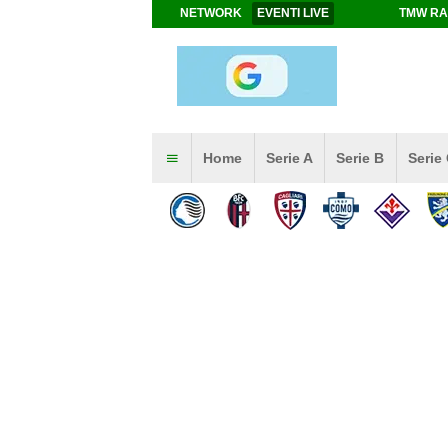
NETWORK
EVENTI LIVE
TMW RA
Home
Serie A
Serie B
Serie