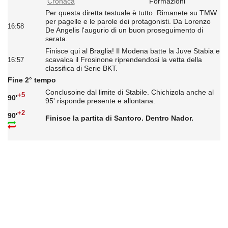
Cronaca
Formazioni
Per questa diretta testuale è tutto. Rimanete su TMW
per pagelle e le parole dei protagonisti. Da Lorenzo
16:58
De Angelis l'augurio di un buon proseguimento di
serata.
Finisce qui al Braglia! Il Modena batte la Juve Stabia e
scavalca il Frosinone riprendendosi la vetta della
16:57
classifica di Serie BKT.
Fine 2° tempo
Conclusoine dal limite di Stabile. Chichizola anche al
+5
90'
95' risponde presente e allontana.
+2
90'
Finisce la partita di Santoro. Dentro Nador.