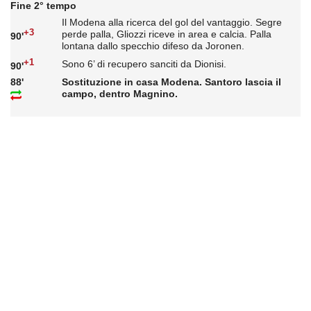
Fine 2° tempo
Il Modena alla ricerca del gol del vantaggio. Segre
+3
perde palla, Gliozzi riceve in area e calcia. Palla
90'
lontana dallo specchio difeso da Joronen.
+1
Sono 6’ di recupero sanciti da Dionisi.
90'
88'
Sostituzione in casa Modena. Santoro lascia il
campo, dentro Magnino.