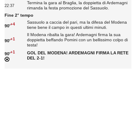
Termina la gara al Braglia, la doppietta di Ardemagni
22:37
rimanda la festa promozione del Sassuolo.
Fine 2° tempo
Sassuolo a caccia del pari, ma la difesa del Modena
+4
90'
tiene bene il campo in questi ultimi minuti.
Il Modena ribalta la gara! Ardemagni firma la sua
+1
doppietta beffando Pomini con un bellissimo colpo di
90'
testa!
+1
GOL DEL MODENA! ARDEMAGNI FIRMA LA RETE
90'
DEL 2-1!