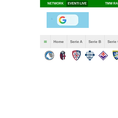
NETWORK
EVENTI LIVE
TMW RA
Home
Serie A
Serie B
Serie