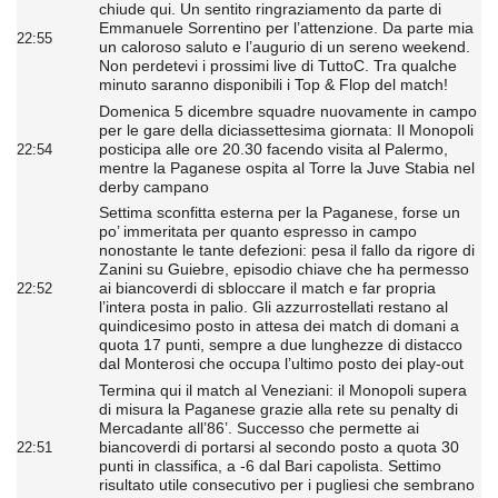
chiude qui. Un sentito ringraziamento da parte di
Emmanuele Sorrentino per l’attenzione. Da parte mia
22:55
un caloroso saluto e l’augurio di un sereno weekend.
Non perdetevi i prossimi live di TuttoC. Tra qualche
minuto saranno disponibili i Top & Flop del match!
Domenica 5 dicembre squadre nuovamente in campo
per le gare della diciassettesima giornata: Il Monopoli
posticipa alle ore 20.30 facendo visita al Palermo,
22:54
mentre la Paganese ospita al Torre la Juve Stabia nel
derby campano
Settima sconfitta esterna per la Paganese, forse un
po’ immeritata per quanto espresso in campo
nonostante le tante defezioni: pesa il fallo da rigore di
Zanini su Guiebre, episodio chiave che ha permesso
ai biancoverdi di sbloccare il match e far propria
22:52
l’intera posta in palio. Gli azzurrostellati restano al
quindicesimo posto in attesa dei match di domani a
quota 17 punti, sempre a due lunghezze di distacco
dal Monterosi che occupa l’ultimo posto dei play-out
Termina qui il match al Veneziani: il Monopoli supera
di misura la Paganese grazie alla rete su penalty di
Mercadante all’86’. Successo che permette ai
biancoverdi di portarsi al secondo posto a quota 30
22:51
punti in classifica, a -6 dal Bari capolista. Settimo
risultato utile consecutivo per i pugliesi che sembrano