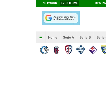
NETWORK
EVENTI LIVE
TMW RA
Home
Serie A
Serie B
Serie