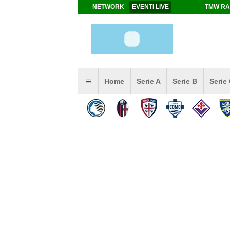
NETWORK
EVENTI LIVE
TMW RA
Home
Serie A
Serie B
Serie