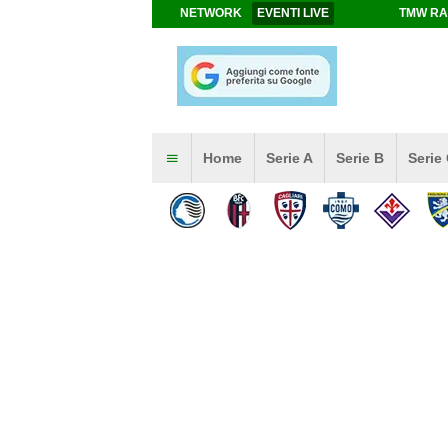
NETWORK
EVENTI LIVE
TMW RA
Home
Serie A
Serie B
Serie