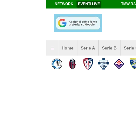
NETWORK
EVENTI LIVE
TMW RA
Home
Serie A
Serie B
Serie