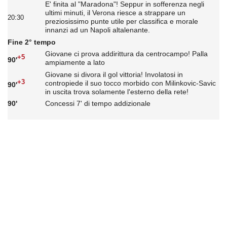
E' finita al "Maradona"! Seppur in sofferenza negli
ultimi minuti, il Verona riesce a strappare un
20:30
preziosissimo punte utile per classifica e morale
innanzi ad un Napoli altalenante.
Fine 2° tempo
Giovane ci prova addirittura da centrocampo! Palla
+5
90'
ampiamente a lato
Giovane si divora il gol vittoria! Involatosi in
+3
contropiede il suo tocco morbido con Milinkovic-Savic
90'
in uscita trova solamente l'esterno della rete!
90'
Concessi 7' di tempo addizionale