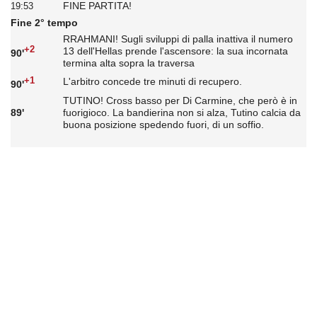
FINE PARTITA!
19:53
Fine 2° tempo
RRAHMANI! Sugli sviluppi di palla inattiva il numero
+2
13 dell'Hellas prende l'ascensore: la sua incornata
90'
termina alta sopra la traversa
+1
L'arbitro concede tre minuti di recupero.
90'
TUTINO! Cross basso per Di Carmine, che però è in
89'
fuorigioco. La bandierina non si alza, Tutino calcia da
buona posizione spedendo fuori, di un soffio.