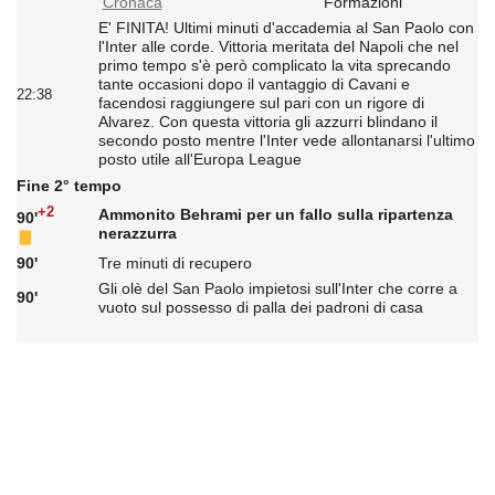
Cronaca
Formazioni
E' FINITA! Ultimi minuti d'accademia al San Paolo con
l'Inter alle corde. Vittoria meritata del Napoli che nel
primo tempo s'è però complicato la vita sprecando
tante occasioni dopo il vantaggio di Cavani e
22:38
facendosi raggiungere sul pari con un rigore di
Alvarez. Con questa vittoria gli azzurri blindano il
secondo posto mentre l'Inter vede allontanarsi l'ultimo
posto utile all'Europa League
Fine 2° tempo
+2
Ammonito Behrami per un fallo sulla ripartenza
90'
nerazzurra
90'
Tre minuti di recupero
Gli olè del San Paolo impietosi sull'Inter che corre a
90'
vuoto sul possesso di palla dei padroni di casa