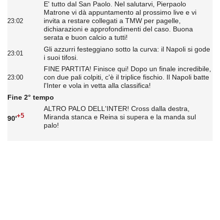
E' tutto dal San Paolo. Nel salutarvi, Pierpaolo
Matrone vi dà appuntamento al prossimo live e vi
invita a restare collegati a TMW per pagelle,
23:02
dichiarazioni e approfondimenti del caso. Buona
serata e buon calcio a tutti!
Gli azzurri festeggiano sotto la curva: il Napoli si gode
23:01
i suoi tifosi.
FINE PARTITA! Finisce qui! Dopo un finale incredibile,
con due pali colpiti, c'è il triplice fischio. Il Napoli batte
23:00
l'Inter e vola in vetta alla classifica!
Fine 2° tempo
ALTRO PALO DELL'INTER! Cross dalla destra,
+5
Miranda stanca e Reina si supera e la manda sul
90'
palo!