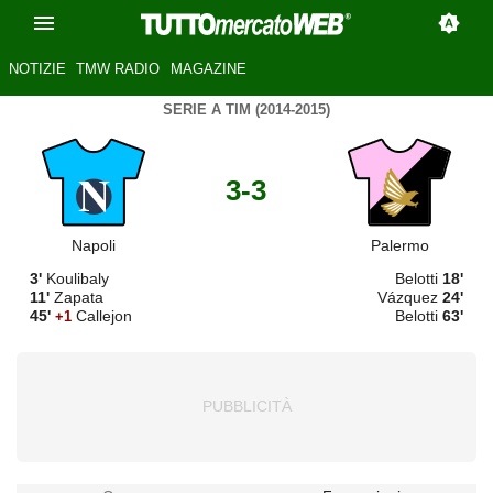
NOTIZIE
TMW RADIO
MAGAZINE
SERIE A TIM (2014-2015)
3-3
Napoli
Palermo
3'
Koulibaly
Belotti
18'
11'
Zapata
Vázquez
24'
45'
Callejon
Belotti
63'
+1