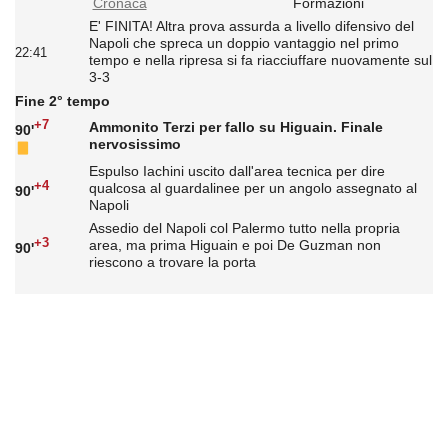
Cronaca
Formazioni
E' FINITA! Altra prova assurda a livello difensivo del
Napoli che spreca un doppio vantaggio nel primo
22:41
tempo e nella ripresa si fa riacciuffare nuovamente sul
3-3
Fine 2° tempo
+7
Ammonito Terzi per fallo su Higuain. Finale
90'
nervosissimo
Espulso Iachini uscito dall'area tecnica per dire
+4
qualcosa al guardalinee per un angolo assegnato al
90'
Napoli
Assedio del Napoli col Palermo tutto nella propria
+3
area, ma prima Higuain e poi De Guzman non
90'
riescono a trovare la porta