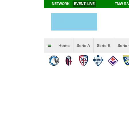
NETWORK
EVENTI LIVE
TMW RA
Home
Serie A
Serie B
Serie