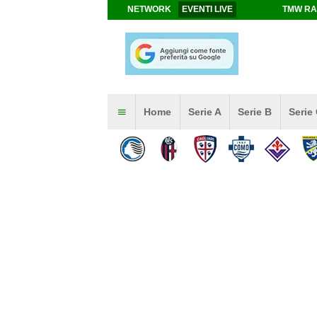
NETWORK
EVENTI LIVE
TMW RA
Home
Serie A
Serie B
Serie