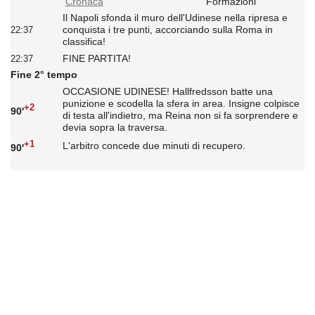
Cronaca
Formazioni
Il Napoli sfonda il muro dell'Udinese nella ripresa e
conquista i tre punti, accorciando sulla Roma in
22:37
classifica!
FINE PARTITA!
22:37
Fine 2° tempo
OCCASIONE UDINESE! Hallfredsson batte una
punizione e scodella la sfera in area. Insigne colpisce
+2
90'
di testa all'indietro, ma Reina non si fa sorprendere e
devia sopra la traversa.
+1
L'arbitro concede due minuti di recupero.
90'