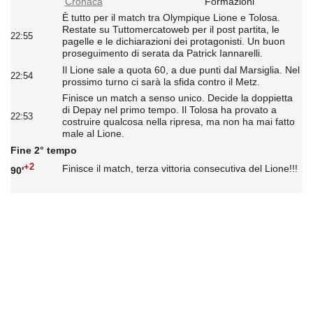
Cronaca
Formazioni
È tutto per il match tra Olympique Lione e Tolosa.
Restate su Tuttomercatoweb per il post partita, le
22:55
pagelle e le dichiarazioni dei protagonisti. Un buon
proseguimento di serata da Patrick Iannarelli.
Il Lione sale a quota 60, a due punti dal Marsiglia. Nel
22:54
prossimo turno ci sarà la sfida contro il Metz.
Finisce un match a senso unico. Decide la doppietta
di Depay nel primo tempo. Il Tolosa ha provato a
22:53
costruire qualcosa nella ripresa, ma non ha mai fatto
male al Lione.
Fine 2° tempo
+2
Finisce il match, terza vittoria consecutiva del Lione!!!
90'