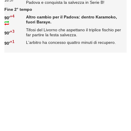
16:57
Padova e conquista la salvezza in Serie B!
Fine 2° tempo
+4
Altro cambio per il Padova: dentro Karamoko,
90'
fuori Baraye.
Tifosi del Livorno che aspettano il triplice fischio per
+3
90'
far partire la festa salvezza.
+1
L'arbitro ha concesso quattro minuti di recupero.
90'