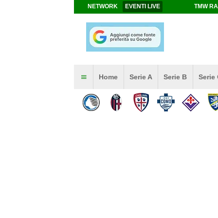
NETWORK
EVENTI LIVE
TMW RA
Home
Serie A
Serie B
Serie