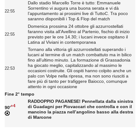
Dallo stadio Marcello Torre è tutto: Emmanuele
Sorrentino vi augura una buona serata e vi dà
22:55
l’appuntamento ai prossimi live di TuttoC. Tra poco
saranno disponibili i Top & Flop del match
Domenica prossima 24 ottobre gli azzurrostellati
faranno visita all'Avellino al Partenio, fischio di inizio
22:55
previsto per le ore 14.30; i lucani invece ospitano il
Latina al Viviani in contemporanea
Tornano alla vittoria gli azzurrostellati superando i
lucani al termine di un match combattuto ma in bilico
fino all’ultimo minuto. La formazione di Grassadonia
ha giocato meglio, capitalizzando al massimo le
22:53
occasioni costruite. Gli ospiti hanno colpito anche un
palo con Volpe nella ripresa, ma non sono riusciti a
fare più di tanto per trafiggere Baiocco, comunque
attento in ogni occasione
Fine 2° tempo
RADDOPPIO PAGANESE! Pennellata dalla sinistra
+4
di Guadagni per Piovaccari che controlla e con il
90'
mancino la piazza nell’angolino basso alla destra
di Marcone