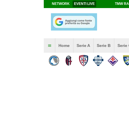
NETWORK
EVENTI LIVE
TMW RA
Home
Serie A
Serie B
Serie