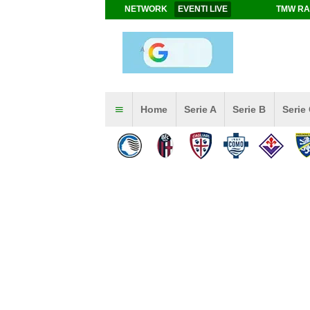
NETWORK
EVENTI LIVE
TMW RA
Home
Serie A
Serie B
Serie