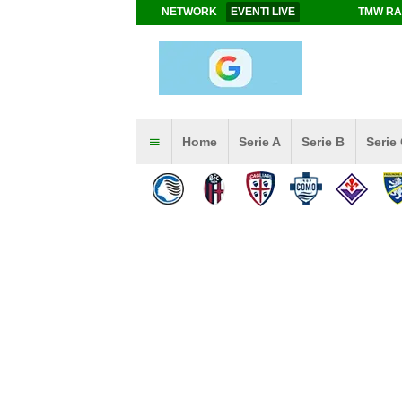
NETWORK
EVENTI LIVE
TMW RA
Home
Serie A
Serie B
Serie